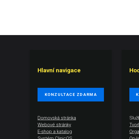
Hlavní navigace
Hod
KONZULTACE ZDARMA
K
Domovská stránka
Slu
Webové stránky
Tvor
E-shop a katalog
Orga
Systém ClinicOS
On-l