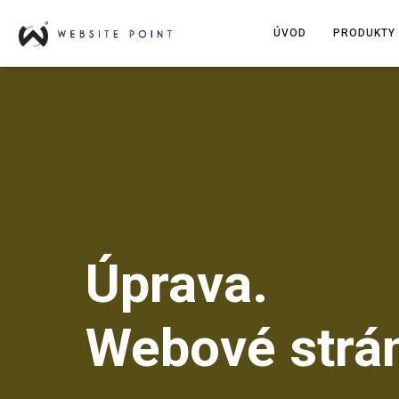
ÚVOD
PRODUKTY 
Úprava.
Webové strá