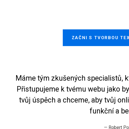
ZAČNI S TVORBOU TEX
Máme tým zkušených specialistů, kt
Přistupujeme k tvému webu jako by 
tvůj úspěch a chceme, aby tvůj onli
funkční a b
—
Robert P