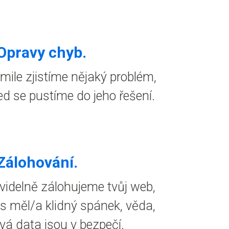
Opravy chyb
.
mile zjistíme nějaký problém,
ed se pustíme do jeho řešení.
 Zálohování.
videlně zálohujeme tvůj web,
s měl/a klidný spánek, věda,
tvá data jsou v bezpečí.