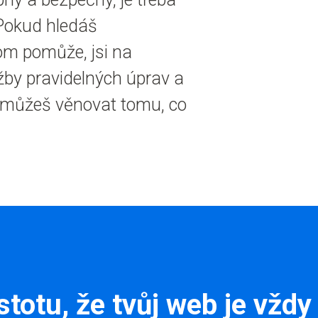
 Pokud hledáš
tom pomůže, jsi na
žby pravidelných úprav a
e můžeš věnovat tomu, co
stotu, že tvůj web je vždy