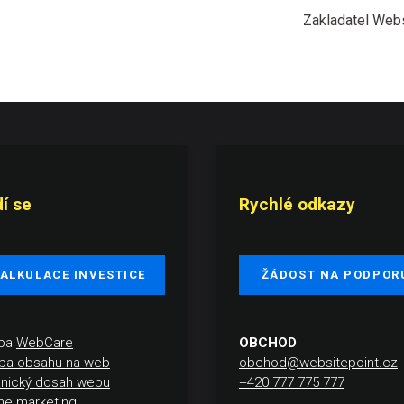
Zakladatel Webs
í se
Rychlé odkazy
ALKULACE INVESTICE
ŽÁDOST NA PODPOR
žba
WebCare
OBCHOD
ba obsahu na web
obchod@websitepoint.cz
nický dosah webu
+420 777 775 777
ine marketing