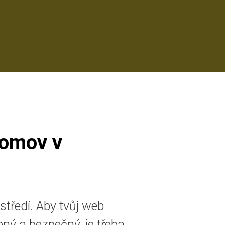
domov v
středí. Aby tvůj web
ný a bezpečný, je třeba