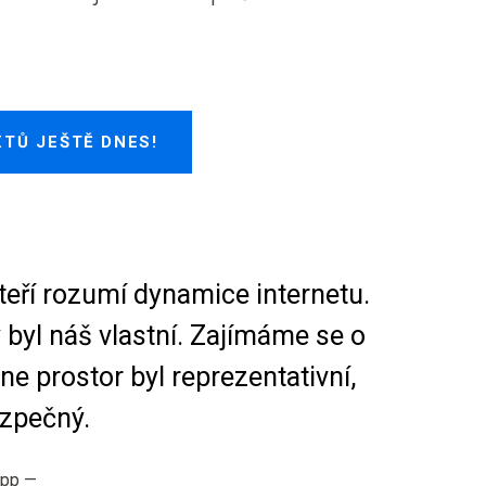
TŮ JEŠTĚ DNES!
eří rozumí dynamice internetu.
byl náš vlastní. Zajímáme se o
ne prostor byl reprezentativní,
ezpečný.
opp
—