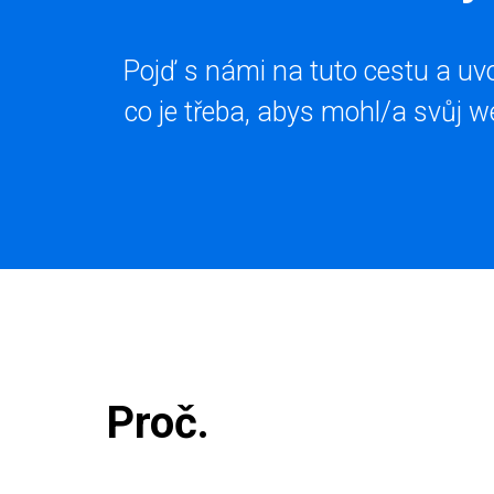
Pojď s námi na tuto cestu a uv
co je třeba, abys mohl/a svůj w
Proč.