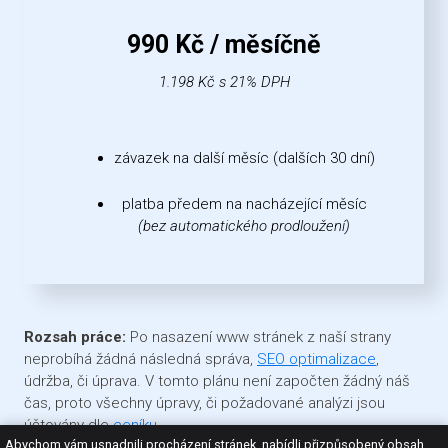
990 Kč / měsíčně
1.198 Kč s 21% DPH
závazek na další měsíc (dalších 30 dní)
platba předem na nacházející měsíc
(bez automatického prodloužení)
Rozsah práce:
Po nasazení www stránek z naší strany
neprobíhá žádná následná správa,
SEO optimalizace
,
údržba, či úprava. V tomto plánu není započten žádný náš
čas, proto všechny úpravy, či požadované analýzi jsou
účtovány dle
ceníku
.
Abychom vám usnadnili procházení stránek, nabídli přizpůsobený obsah