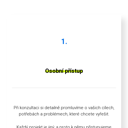
1.
Osobní přístup
Při konzultaci si detailně promluvíme o vašich cílech,
potřebách a problémech, které chcete vyřešit.
Každý projekt je jiný, a proto k němu přistupujeme