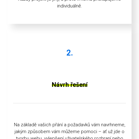
individuálně.
2.
Návrh řešení
Na základě vašich přání a požadavků vám navrhneme,
jakým způsobem vám můžeme pomoci – ať už jde o
tvorbu webu, vylepšení uživatelského rozhraní nebo