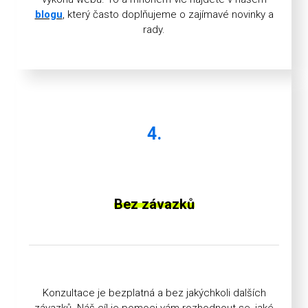
blogu
, který často doplňujeme o zajímavé novinky a
rady.
4.
Bez závazků
Konzultace je bezplatná a bez jakýchkoli dalších
závazků. Náš cíl je pomoci vám rozhodnout se, jaké