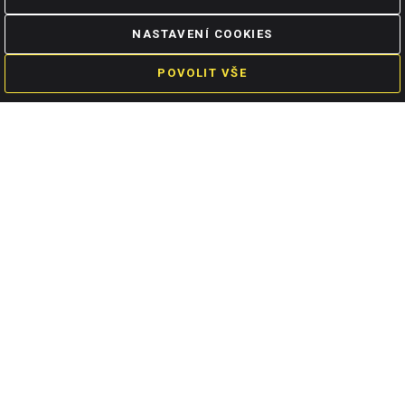
s používáním cookies?
NASTAVENÍ COOKIES
Rezervace termínu
POVOLIT VŠE
Nejprve si zavoláme a najdeme vhodný čas, který nám
společně vyhovuje. Tím si zarezervujete náš čas na
on-line konzultaci.
2.