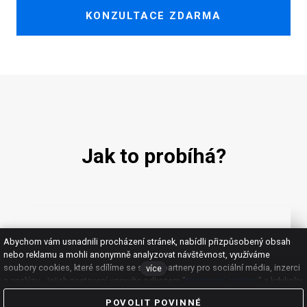
KONZULTACE ZDARMA
Jak to probíhá?
Abychom vám usnadnili procházení stránek, nabídli přizpůsobený obsah
nebo reklamu a mohli anonymně analyzovat návštěvnost, využíváme
1.
soubory cookies, které sdílíme se svými partnery pro sociální média, inzerci
více
a analýzu. Jejich nastavení upravíte odkazem "
Nastavení cookies
" a kdykoliv
jej můžete změnit v patičce webu. Podrobnější informace najdete v našich
POVOLIT POVINNÉ
Zásadách ochrany osobních údajů
a používání souborů
cookies
. Souhlasíte