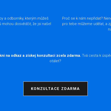
žby a odborníky, kterým můžeš
Proč se k nám nepřidat? Nene
ů mohou dosvědčit, že jsi našel
pro tebe můžeme udělat, a zjist
n
ikni na odkaz a získej konzultaci zcela zdarma.
Tvá cesta k úspěc
otálet?
KONZULTACE ZDARMA