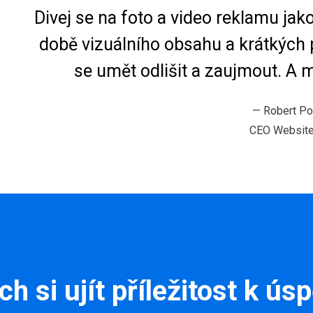
Divej se na foto a video reklamu jak
době vizuálního obsahu a krátkých 
se umět odlišit a zaujmout. A 
—
Robert P
CEO Website
h si ujít příležitost k ús