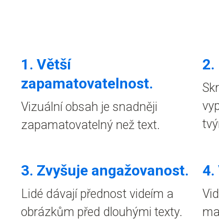
1.
Větší
2.
zapamatovatelnost
.
Skr
vyp
Vizuální obsah je snadněji
tvý
zapamatovatelný než text.
3. Zvyšuje angažovanost.
4.
Lidé dávají přednost videím a
Vid
obrázkům před dlouhými texty.
maj