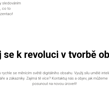
ny sledováním
, co to
zentaci!
j se k revoluci v tvorbě o
rychle se měnícím světě digitálního obsahu. Využij sílu umělé inteli
náře a zákazníky. Zajímá tě více? Kontaktuj nás a objev, jak můžem
posunout na novou úroveň!