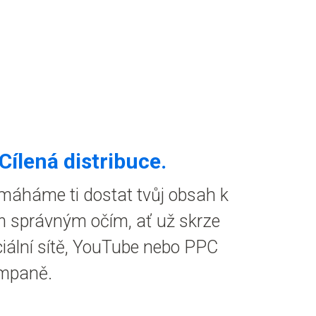
Cílená distribuce
.
máháme ti dostat tvůj obsah k
m správným očím, ať už skrze
iální sítě, YouTube nebo PPC
mpaně.