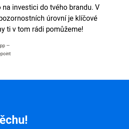
o na investici do tvého brandu. V
pozornostních úrovní je klíčové
my ti v tom rádi pomůžeme!
opp
—
point
pěchu!