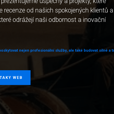
ě prezentujeme úspěchy a projekty, které
te recenze od našich spokojených klientů a
které odrážejí naši odbornost a inovační
ytovat nejen profesionální služby, ale také budovat silné a trv
 TAKY WEB