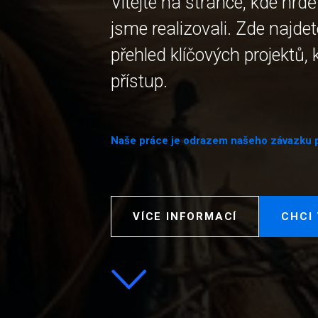
Vítejte na stránce, kde hrd
jsme realizovali. Zde najde
přehled klíčových projektů, 
přístup.
Naše práce je odrazem našeho závazku posk
VÍCE INFORMACÍ
CHCI