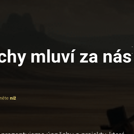
-
chy mluví za nás
-
něte
níž