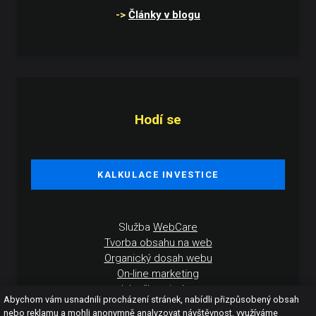
->
Články v blogu
Hodí se
KALKULACE INVESTICE
Služba
WebCare
Tvorba obsahu na web
Organický dosah webu
On-line marketing
Jak přípravit data
Abychom vám usnadnili procházení stránek, nabídli přizpůsobený obsah
Jak příprava probíhá
nebo reklamu a mohli anonymně analyzovat návštěvnost, využíváme