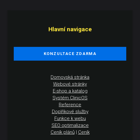
Hlavní navigace
KONZULTACE ZDARMA
Domovská stránka
Webové stránky
E-shop a katalog
Systém ClinicOS
Reference
Doplňkové služby
Funkce k webu
SEO optimalizace
Ceník plánů
|
Ceník