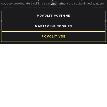
Nastavení Cookies
soubory cookies, které sdílíme se svými partnery pro sociální média, inzerci
více
Vzory ke stažení
a analýzu. Jejich nastavení upravíte odkazem "
Nastavení cookies
" a kdykoliv
Obchodní podmínky
|
GDPR
jej můžete změnit v patičce webu. Podrobnější informace najdete v našich
POVOLIT POVINNÉ
Zásadách ochrany osobních údajů
a používání souborů
cookies
. Souhlasíte
s používáním cookies?
->
Kalkulace investice
NASTAVENÍ COOKIES
POVOLIT VŠE
Rychlé odkazy
ŽÁDOST NA PODPORU
OBCHOD
obchod@websitepoint.cz
+420 777 775 777