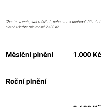
Chcete za web platit měsíčně, nebo na rok dopředu? Při roční
platbě ušetříte minimálně 2.400 Kč.
Měsíční plnění
1.000 Kč
Roční plnění