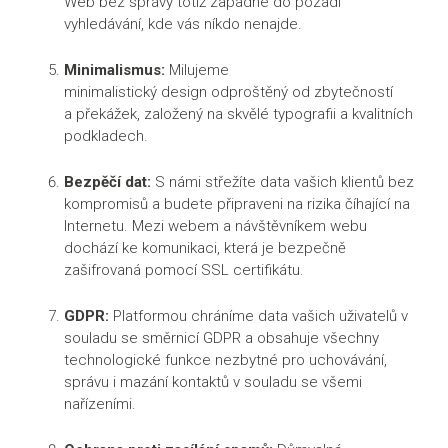
Web bez správy totiž zapadne do pozadí
vyhledávání, kde vás níkdo nenajde.
Během jednoho roku, a naší správě, se u nás projekt
dostane na minimální hodnotu kvality zdrojového kódu
Minimalismus:
Milujeme
95%. Taktéž zvýšíme pozice na Google a Seznam
minimalistický design odproštěný od zbytečností
(PageRank a Srank). Do roka je web od nás vyladěný až
a překážek, založený na skvělé typografii a kvalitních
tak, že jej slabozrací a nevidomí spoluobčané mohou
podkladech.
používat bez sebemenších problémů. Tyto všechny
faktory jsou důležité pro vyhledávače.
Bezpěčí dat:
S námi střežíte data vašich klientů bez
Netřeba platit drahé reklamy, když do roka se web
kompromisů a budete připraveni na rizika číhající na
bude objevovat sám a to za minimální náklady.
Internetu. Mezi webem a návštěvníkem webu
dochází ke komunikaci, která je bezpečně
zašifrovaná pomocí SSL certifikátu.
Data o chování návštěvníků (a pochopení) jsou pro nás
alfou omegou. Ne nadarmo nám momentálně věří něco
málo přes 800 klientů s více než 1.100 projekty, přičemž
GDPR:
Platformou chráníme data vašich uživatelů v
nespokojenost s našimi službami (a odchod někam
souladu se směrnicí GDPR a obsahuje všechny
jinam za lepším) je 1,94% za celou dobu naší působnosti
technologické funkce nezbytné pro uchovávání,
na trhu. Pracujeme i pro velké značky, jako je například
správu i mazání kontaktů v souladu se všemi
společnost Notino, která věří v naše služby. Naše
nařízeními.
společnost je tak partnerem u projektu
www.salonlocator.cz
pro společnost Notino s.r.o.