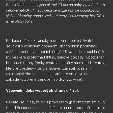
jinak. Uvedené ceny jsou platné 14 dní od doby vytvoření této
cenové nabídky. Finální cena se může lišit dle doplňkových
služeb (domény apod.). Veškeré ceny jsou uvedeny bez DPH,
jsme plátci DPH.
Podpisem či elektronickým odsouhlasením Uživatel
souhlasí s veškerým obsahem Obchodních podmínek
a Zásad ochrany osobních údajů. Uživatel dále souhlasí, že
mu veškeré proforma faktury, daňové doklady i upozornění
budou ze strany Poskytovatele zasílány na e-mail Uživatele,
který je uvedený v této smlouvě. Uživatel odesláním
elektronického souhlasu uzavírá tuto smlouvu na
základě vytvořené cenové nabídky (viz. výše).
Výpovědní doba webových stránek: 1 rok
Uživatel souhlasí, že se s produktem (předmětem smlouvy)
Cloud Business s.r.o. náležitě seznámil a bude při instalaci,