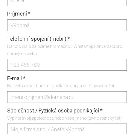
Příjmení
*
Telefonní spojení (mobil)
*
Na toto číslo založíme hromadnou WhatsApp konverzaci pro
úpravy na webu.
E-mail
*
Na tento e-mail budeme zasílat faktury a další upozornění.
Společnost / Fyzická osoba podnikající
*
Vyplňte svoji společnost, nebo vaše jméno (živnostenský list)