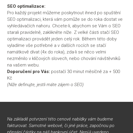
SEO optimalizace:
Pro každý projekt můžeme poskytnout ihned po spuštění
SEO optimalizaci, která vám pomůže se do roka dostat ve
vyhledávačích nahoru. Chcete-li, abychom se Vám o SEO
starali pravidelně, zaklikněte níže. Z velké části stačí SEO
optimalizaci provádět jeden celý rok. Během této doby
vyladíme vše potřebné a v dalších rocích se stačí
namátkově dívat (4x do roka), zda-li se něco velmi
nezměnilo v klíčových slovech, nebo chování návštěvníků
na vašem webu.
Doporučení pro Vás:
postačí 30 minut měsíčně za + 500
Kč
(Níže definujte, jestli máte zájem o SEO)
Na základě potvrzení této cenové nabídky vám budeme
fakturovat. Samotné webové, či jiné práce, započnou po
připsání částky na náš bankovní účet. Není-li uvedeno