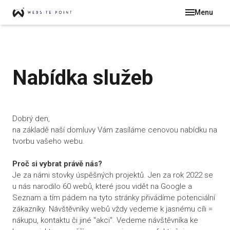
Menu
ÚVOD
PROD
REFE
Nabídka služeb
CENÍ
Dobrý den,
na základě naší domluvy Vám zasíláme cenovou nabídku na
MEN
tvorbu vašeho webu.
O 
Proč si vybrat právě nás?
NÁ
Je za námi stovky úspěšných projektů. Jen za rok 2022 se
u nás narodilo 60 webů, které jsou vidět na Google a
RE
Seznam a tím pádem na tyto stránky přivádíme potenciální
DO
zákazníky. Návštěvníky webů vždy vedeme k jasnému cíli =
nákupu, kontaktu či jiné "akci". Vedeme návštěvníka ke
CE