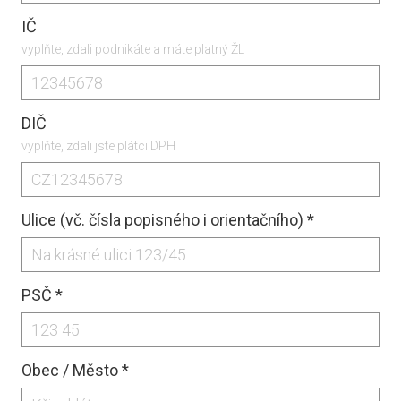
IČ
vyplňte, zdali podnikáte a máte platný ŽL
DIČ
vyplňte, zdali jste plátci DPH
Ulice (vč. čísla popisného i orientačního)
*
PSČ
*
Obec / Město
*