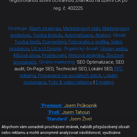
registrovanou slovní ochrannou známkou na území ČR po
reg. č. 402225.
Strategie:
Návrh strategie
,
Marketingový plán
,
Marketingový
workshop
,
Tvorba brandu
,
Automatizace
,
Analýzy
.
Obsah:
Tvorba textů
,
Copywriting
,
Fotografie a grafika
,
Video
produkce
,
UX a UI Design
.
Organický dosah:
Úpravy webu
,
Klíčová slova
,
Prolinkování
,
Webová analytika
,
Zbožové
srovnávače
.
On-line marketing:
SEO Optimalizace, SEO
audit, On-Page SEO, Technické SEO, Lokální SEO,
PPC
reklama
,
Propagace na sociálních sítích
,
Lokální
propagace
,
Foto & video reklama
|
E-mailing
"
Premium
"
Jsem Průkopník
"
Profi
"
Jsem Tahoun
"
Standard
"
Jsem Živel
"
Mini
"
Jsem Strážce
Abychom vám usnadnili procházení stránek, nabídli přizpůsobený obsah
nebo reklamu a mohli anonymně analyzovat návštěvnost, využíváme