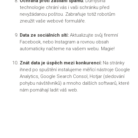
Ochrana proti zasílání spamů:
Důmyslná
včetně mobilní aplikace Notino Partner
technologie chrání vás i vaši schránku před
(
https://apps.apple.com/cz/app/notino-
nevyžádanou poštou. Zabraňuje totiž robotům
partner/id1639127150?l=cs
), kterou nyní najdete v 7
zneužít vaše webové formuláře.
krajinách Evropské Unie a do 2 let bude dostupná ve
všech zemích, jak je nyní Notino se svým e-shopem.
Data ze sociálních sítí:
Aktualizujte svůj firemní
Tuto službu momentálně využívá přes 13.000 uživatelů v
Facebook, nebo Instagram a rovnou obsah
ČR a každý měsíc roste o tisíce nových uživatelů.
automaticky načteme na vašem webu. Magie!
Znát data je úspěch mezi konkurencí:
Na stránky
ihned po spuštění instalujeme měřící nástroje Google
Analytics, Google Search Consol, Hotjar (sledování
pohybu návštěvníků) a mnoho dalších softwarů, které
nám pomáhají ladit váš web.