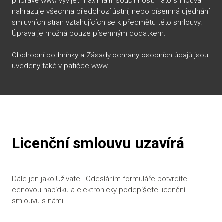
přípravě www vyvíjet maximální součinnost. Tato smlouva
nahrazuje všechna předchozí ústní, nebo písemná ujednání
smluvních stran vztahujících se k předmětu této smlouvy.
Úprava je možná pouze písemným dodatkem.
Obchodní podmínky
a
Zásady ochrany osobních údajů
jsou
uvedeny také v patičce www.
Licenční smlouvu uzavírá
Dále jen jako Uživatel. Odesláním formuláře potvrdíte
cenovou nabídku a elektronicky podepíšete licenční
smlouvu s námi.