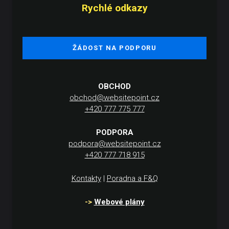
Rychlé odkazy
ŽÁDOST NA PODPORU
OBCHOD
obchod@websitepoint.cz
+420 777 775 777
PODPORA
podpora@websitepoint.cz
+420 777 718 915
Kontakty
|
Poradna a F&Q
->
Webové plány