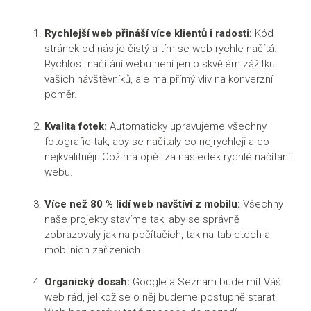
Jakmile je web hotov, věnujeme se více organickému
dosahu přes vytváření obsahu, linkbuildingu (zpětné
Rychlejší web přináší více klientů i radosti:
Kód
odkazy), hlídání konkurence, klíčových slov a pozic
stránek od nás je čistý a tím se web rychle načítá.
umístění. Měříme indexaci stránek a dbáme, aby se
Rychlost načítání webu není jen o skvělém zážitku
obrázky optimalizovali dle kvality připojení k internetu.
vašich návštěvníků, ale má přímý vliv na konverzní
Aby byl web prostě vždy rychlý.
poměr.
Pro analýzy využíváme Google Analytics, Google Ads,
Kvalita fotek:
Automaticky upravujeme všechny
Google Search Consol a Hotjar, což nám ukáže mnohem
fotografie tak, aby se načítaly co nejrychleji a co
více dat o chování návštěvníků na vašem webu.
nejkvalitněji. Což má opět za následek rychlé načítání
Momentálně se připravujeme na certifikaci Google
webu.
Workspace Partner.
Více než 80 % lidí web navštíví z mobilu:
Všechny
Obsah, nemá li to negativní vliv na samotné SEO,
naše projekty stavíme tak, aby se správně
posouváme dopředu, nebo dozadu v obsahu stránek.
zobrazovaly jak na počítačích, tak na tabletech a
Pro další data používáme aplikace třetích stran, za které
mobilních zařízeních.
platíme nemalé licenční poplatky. Nicméně jenom tehdy
můžeme doopravdy pomoct = máme data. Řídíme se
Organický dosah:
Google a Seznam bude mít Váš
zásadně daty, nikoliv pocity. Web od nás je prostě
web rád, jelikož se o něj budeme postupně starat.
postupem času vyladěný do posledního detailu.