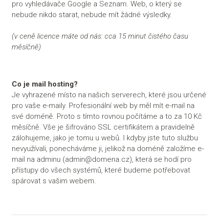
pro vyhledávače Google a Seznam. Web, o který se
nebude nikdo starat, nebude mít žádné výsledky.
(v ceně licence máte od nás: cca 15 minut čistého času
měsíčně)
Co je mail hosting?
Je vyhrazené místo na našich serverech, které jsou určené
pro vaše e-maily. Profesionální web by měl mít e-mail na
své doméně. Proto s tímto rovnou počítáme a to za 10 Kč
měsíčně. Vše je šifrováno SSL certifikátem a pravidelně
zálohujeme, jako je tomu u webů. I kdyby jste tuto službu
nevyužívali, ponecháváme ji, jelikož na doméně založíme e-
mail na adminu (admin@domena.cz), která se hodí pro
přístupy do všech systémů, které budeme potřebovat
spárovat s vašim webem.