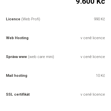
9.600 Kč
Licence
(Web Profi)
990 Kč
Web Hosting
v ceně licence
Správa www
(web care mini)
v ceně licence
Mail hosting
10 Kč
SSL certifikát
v ceně licence