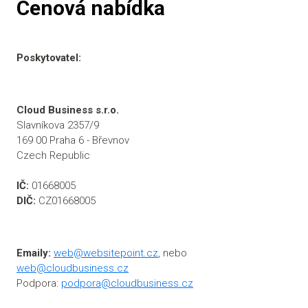
Cenová nabídka
Poskytovatel:
Cloud Business s.r.o.
Slavníkova 2357/9
169 00 Praha 6 - Břevnov
Czech Republic
IČ:
01668005
DIČ:
CZ01668005
Emaily:
web@websitepoint.cz
, nebo
web@cloudbusiness.cz
Podpora:
podpora@cloudbusiness.cz