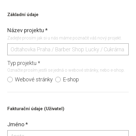
Základní údaje
Název projektu
*
Zadejte prosím jak si u nás máme poznačit váš nový projekt.
Typ projektu
*
Označte prosím jestli se jedná o webové stránky, nebo e-shop.
Webové stránky
E-shop
Fakturační údaje (Uživatel)
Jméno
*