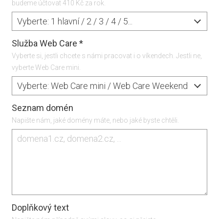
budeme účtovat 410 Kč za rok.
Vyberte: 1 hlavní / 2 / 3 / 4 / 5...
Služba Web Care
*
Vyberte si, jestli chcete s námi pracovat i o víkendech. Jestli ne,
vyberte Web Care mini.
Vyberte: Web Care mini / Web Care Weekend
Seznam domén
Napište nám, jaké domény máte, nebo jaké byste chtěli.
Doplňkový text