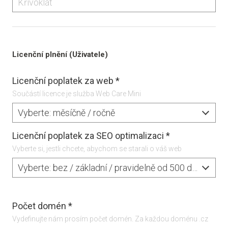
Licenční plnění (Uživatele)
Licenční poplatek za web
*
Součástí licence je služba Web Care Mini
Vyberte: měsíčně / ročně
Licenční poplatek za SEO optimalizaci
*
Vyberte si, jestli chcete, abychom se starali o váš web
Vyberte: bez / základní / pravidelně od 500 do 2000 Kč
Počet domén
*
Vydefinujte nám prosím počet domén. Za každou doménu .cz